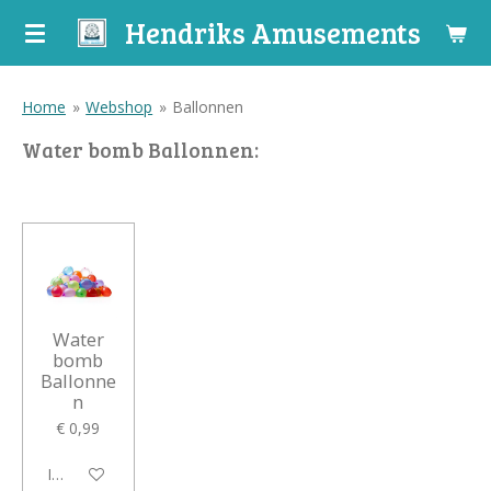
Hendriks Amusements
Ga
direct
naar
de
Home
»
Webshop
»
Ballonnen
hoofdinhoud
Water bomb Ballonnen:
Water
bomb
Ballonne
n
€ 0,99
In winkelwagen