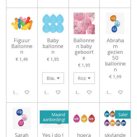
Figuur
Baby
Ballonne
Abraha
Ballonne
ballonne
n baby
m
n
n
geboort
gezien
e
50
€ 1,49
€ 1,95
ballonne
€ 1,95
n
€ 1,99
In winkelwagen
In winkelwagen
In winkelwagen
In winkelwagen
Maand
Sale!
aanbieding!
Sarah
Yes i do !
hoera
skylande