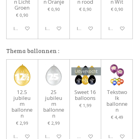
n Licht
n Oranje
n rood
n Wit
Groen
€ 0,90
€ 0,90
€ 0,90
€ 0,90
In winkelwagen
In winkelwagen
In winkelwagen
In winkelwagen
Thema ballonnen :
Uitverkocht
12.5
25
Sweet 16
Tekstwo
jubileu
jubileu
balloons
lk
m
m
ballonne
€ 1,99
ballonne
ballonne
n
n
n
€ 4,49
€ 2,99
€ 2,99
In winkelwagen
In winkelwagen
Houd mij op de hoogte
In winkelwagen