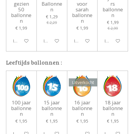
gezien
Ballonne
voor
rs
50
n
sarah
ballonne
ballonne
ballonne
n
€ 1,29
n
n
€ 1,99
€ 2,29
€ 1,99
€ 1,99
€ 2,99
In winkelwagen
In winkelwagen
In winkelwagen
In winkelwagen
Leeftijds ballonnen :
Uitverkocht
100 jaar
15 jaar
16 jaar
18 jaar
ballonne
ballonne
ballonne
ballonne
n
n
n
n
€ 1,95
€ 1,95
€ 1,95
€ 1,95
In winkelwagen
In winkelwagen
Houd mij op de hoogte
In winkelwagen