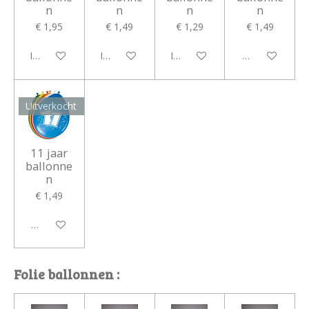
n
n
n
n
€ 1,95
€ 1,49
€ 1,29
€ 1,49
In winkelwagen
In winkelwagen
In winkelwagen
Houd mij op d
Uitverkocht
11 jaar
ballonne
n
€ 1,49
Houd mij op de hoogte
Folie ballonnen :