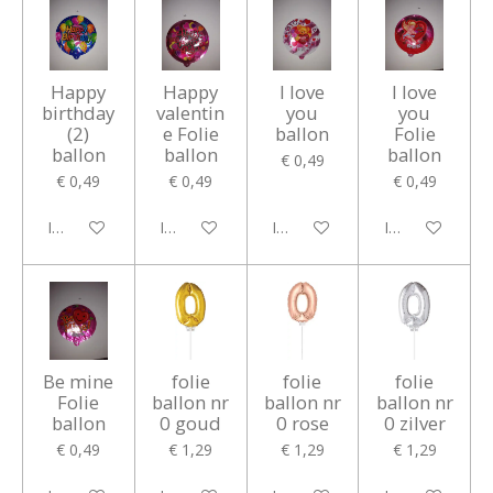
Happy
Happy
I love
I love
birthday
valentin
you
you
(2)
e Folie
ballon
Folie
ballon
ballon
ballon
€ 0,49
€ 0,49
€ 0,49
€ 0,49
In winkelwagen
In winkelwagen
In winkelwagen
In winkelwagen
Be mine
folie
folie
folie
Folie
ballon nr
ballon nr
ballon nr
ballon
0 goud
0 rose
0 zilver
€ 0,49
€ 1,29
€ 1,29
€ 1,29