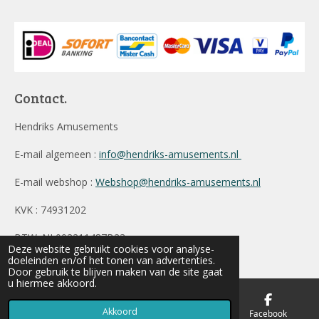
Contact.
Hendriks Amusements
E-mail algemeen :
info@hendriks-amusements.nl
E-mail webshop :
Webshop@hendriks-amusements.nl
KVK : 74931202
BTW: NL002211487B23
Deze website gebruikt cookies voor analyse-
© 2019 - 2026 Hendriks Amusements
doeleinden en/of het tonen van advertenties.
Door gebruik te blijven maken van de site gaat
u hiermee akkoord.
Akkoord
E-mailadres
Telefoonnummer
Facebook