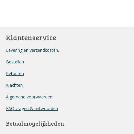
e
e
h
e
l
e
a
l
e
l
r
e
n
e
n
Klantenservice
Levering en verzendkosten
.
Bestellen
Retouren
Klachten
Algemene voorwaarden
FAQ vragen & antwoorden
Betaalmogelijkheden.