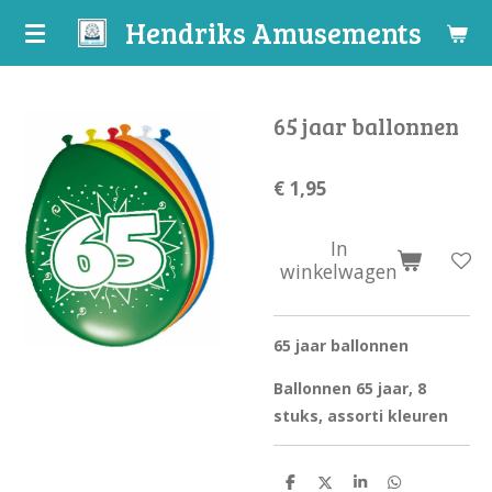
Hendriks Amusements
Ga
direct
naar
de
65 jaar ballonnen
hoofdinhoud
€ 1,95
In
winkelwagen
65 jaar ballonnen
Ballonnen 65 jaar, 8
stuks, assorti kleuren
D
D
S
D