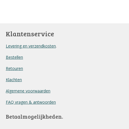
e
e
h
e
l
e
a
l
e
l
r
e
n
e
n
Klantenservice
Levering en verzendkosten
.
Bestellen
Retouren
Klachten
Algemene voorwaarden
FAQ vragen & antwoorden
Betaalmogelijkheden.