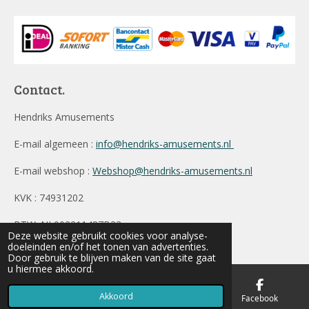
Contact.
Hendriks Amusements
E-mail algemeen :
info@hendriks-amusements.nl
E-mail webshop :
Webshop@hendriks-amusements.nl
KVK : 74931202
BTW: NL002211487B23
Deze website gebruikt cookies voor analyse-
© 2019 - 2026 Hendriks Amusements
doeleinden en/of het tonen van advertenties.
Door gebruik te blijven maken van de site gaat
u hiermee akkoord.
Akkoord
E-mailadres
Telefoonnummer
Facebook