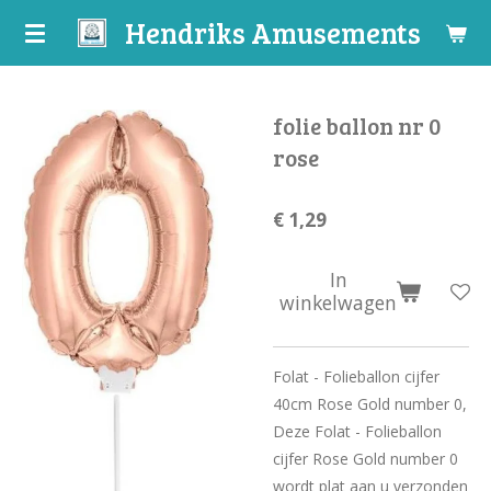
Hendriks Amusements
Ga
direct
naar
de
folie ballon nr 0
hoofdinhoud
rose
€ 1,29
In
winkelwagen
Folat - Folieballon cijfer
40cm Rose Gold number 0,
Deze Folat - Folieballon
cijfer Rose Gold number 0
wordt plat aan u verzonden