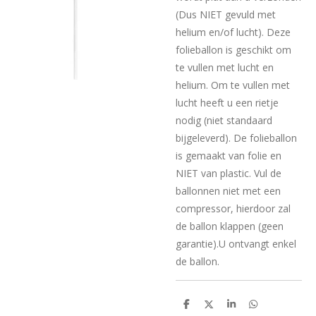
(Dus NIET gevuld met
helium en/of lucht). Deze
folieballon is geschikt om
te vullen met lucht en
helium. Om te vullen met
lucht heeft u een rietje
nodig (niet standaard
bijgeleverd). De folieballon
is gemaakt van folie en
NIET van plastic. Vul de
ballonnen niet met een
compressor, hierdoor zal
de ballon klappen (geen
garantie).U ontvangt enkel
de ballon.
D
D
S
D