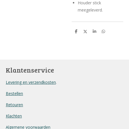
Houder stick
meegeleverd.
D
D
S
D
e
e
h
e
l
e
a
l
e
l
r
e
n
e
n
Klantenservice
Levering en verzendkosten
.
Bestellen
Retouren
Klachten
Algemene voorwaarden