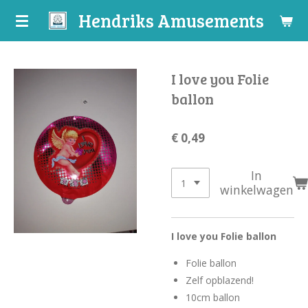
Hendriks Amusements
Ga
direct
naar
de
I love you Folie
hoofdinhoud
ballon
€ 0,49
In
winkelwagen
I love you Folie ballon
Folie ballon
Zelf opblazend!
10cm ballon