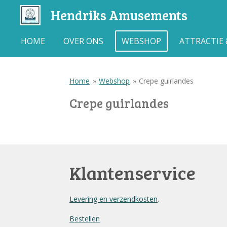
Hendriks Amusements
Ga
direct
naar
HOME
OVER ONS
WEBSHOP
ATTRACTIE
de
hoofdinhoud
Home
»
Webshop
»
Crepe guirlandes
Crepe guirlandes
Klantenservice
Levering en verzendkosten
.
Bestellen