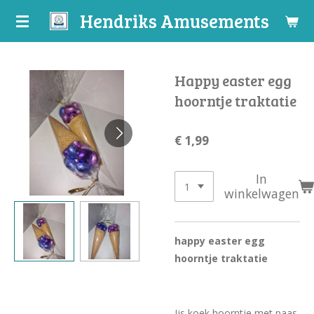
Hendriks Amusements
Ga
direct
naar
de
Happy easter egg
hoofdinhoud
hoorntje traktatie
€ 1,99
In
winkelwagen
happy easter egg
hoorntje traktatie
Ijs koek hoorntje met paas