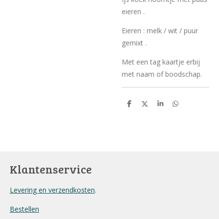
eieren .
Eieren : melk / wit / puur
gemixt .
Met een tag kaartje erbij
met naam of boodschap.
D
D
S
D
e
e
h
e
l
e
a
l
e
l
r
e
n
e
n
Klantenservice
Levering en verzendkosten
.
Bestellen