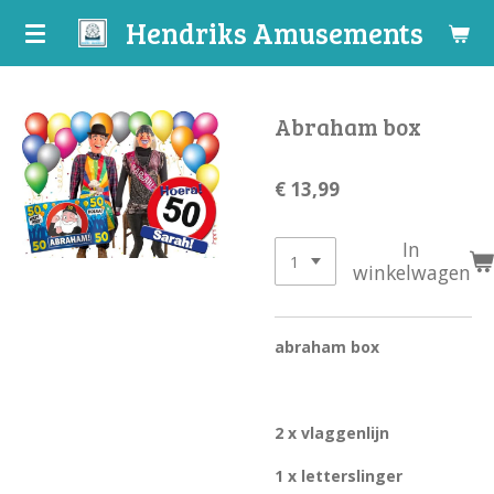
Hendriks Amusements
Ga
direct
naar
de
Abraham box
hoofdinhoud
€ 13,99
In
winkelwagen
abraham box
2 x vlaggenlijn
1 x letterslinger