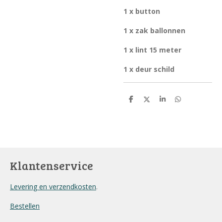
1 x button
1 x zak ballonnen
1 x lint 15 meter
1 x deur schild
D
D
S
D
e
e
h
e
l
e
a
l
e
l
r
e
n
e
n
Klantenservice
Levering en verzendkosten
.
Bestellen