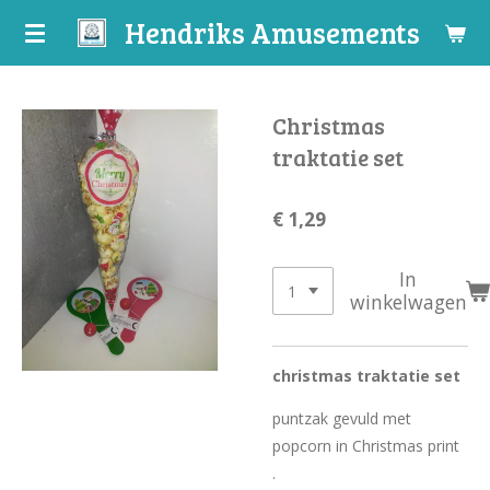
Hendriks Amusements
Ga
direct
naar
de
Christmas
hoofdinhoud
traktatie set
€ 1,29
In
winkelwagen
christmas traktatie set
puntzak gevuld met
popcorn in Christmas print
.