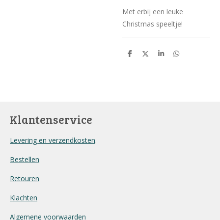
Met erbij een leuke
Christmas speeltje!
D
D
S
D
e
e
h
e
l
e
a
l
e
l
r
e
n
e
n
Klantenservice
Levering en verzendkosten
.
Bestellen
Retouren
Klachten
Algemene voorwaarden