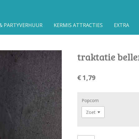
 & PARTYVERHUUR
KERMIS ATTRACTIES
EXTRA
traktatie bel
€ 1,79
Popcorn