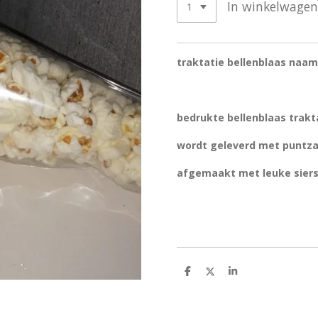
In winkelwagen
traktatie bellenblaas naa
bedrukte bellenblaas trakt
wordt geleverd met puntza
afgemaakt met leuke siers
D
D
S
e
e
h
l
e
a
e
l
r
n
e