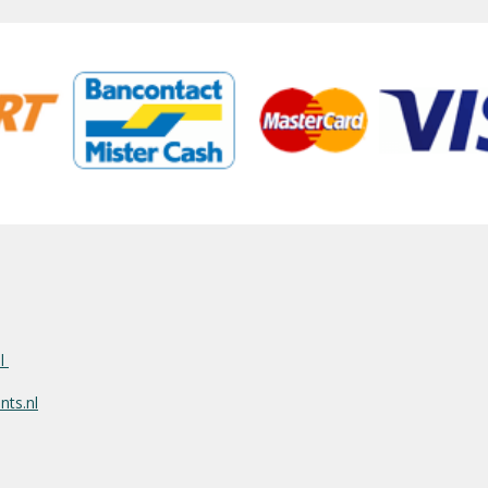
nl
ts.nl