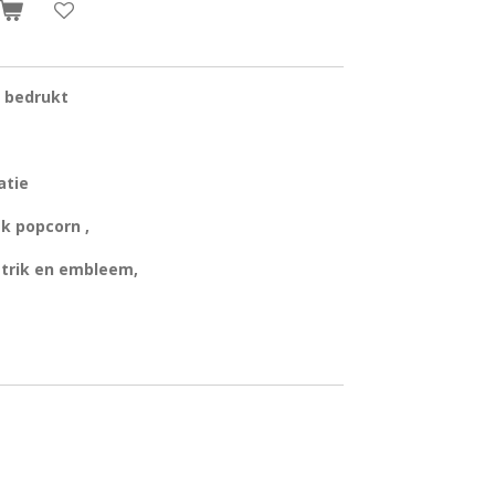
m bedrukt
atie
k popcorn ,
trik en embleem,