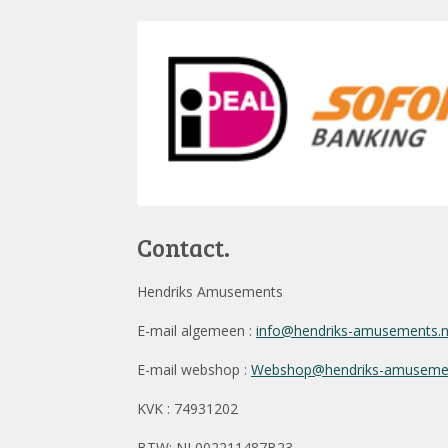
Contact.
Hendriks Amusements
E-mail algemeen :
info@hendriks-amusements.
E-mail webshop :
Webshop@hendriks-amusemen
KVK : 74931202
BTW: NL002211487B23