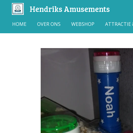
Hendriks Amusements
Ga
direct
naar
HOME
OVER ONS
WEBSHOP
ATTRACTIE
de
hoofdinhoud