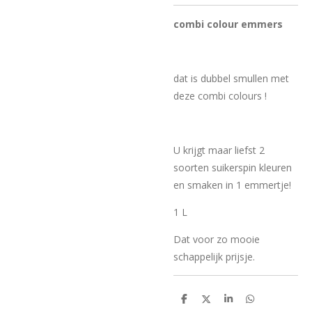
combi colour emmers
dat is dubbel smullen met
deze combi colours !
U krijgt maar liefst 2
soorten suikerspin kleuren
en smaken in 1 emmertje!
1 L
Dat voor zo mooie
schappelijk prijsje.
D
D
S
D