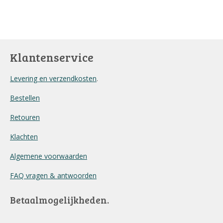
e
e
h
e
l
e
a
l
e
l
r
e
n
e
n
Klantenservice
Levering en verzendkosten
.
Bestellen
Retouren
Klachten
Algemene voorwaarden
FAQ vragen & antwoorden
Betaalmogelijkheden.