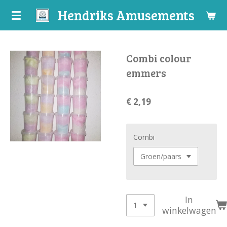
Hendriks Amusements
Ga
direct
naar
de
Combi colour
hoofdinhoud
emmers
€ 2,19
Combi
In
winkelwagen