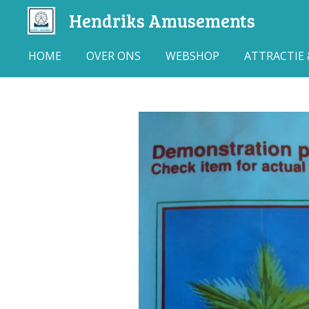
Hendriks Amusements
Ga
direct
naar
HOME
OVER ONS
WEBSHOP
ATTRACTIE
de
hoofdinhoud