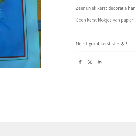
Zeer uniek kerst decoratie han
Geen kerst klokjes van papier 
Nee 1 groot kerst ster 🌟 !
D
D
S
e
e
h
l
e
a
e
l
r
n
e