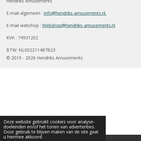
Hendriks Amusements
E-mail algemeen :
info@hendriks-amusements.nl
E-mail webshop :
Webshop@hendriks-amusements.nl
KVK : 74931202
BTW: NL002211487B23
© 2019 - 2026 Hendriks Amusements
Deze website gebruikt cookies voor analyse-
doeleinden en/of het tonen van advertenties.
Door gebruik te blijven maken van de site gaat
u hiermee akkoord.