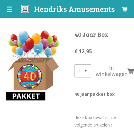
Hendriks Amusements
Ga
direct
naar
de
40 Jaar Box
hoofdinhoud
€ 12,95
In
winkelwagen
40 jaar pakket box
deze box bevat uit de
volgende artikelen :