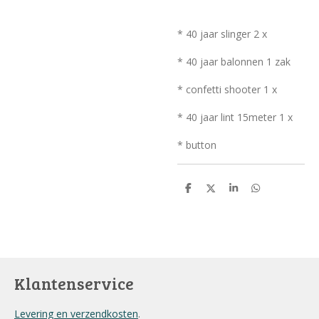
* 40 jaar slinger 2 x
* 40 jaar balonnen 1 zak
* confetti shooter 1 x
* 40 jaar lint 15meter 1 x
* button
D
D
S
D
e
e
h
e
l
e
a
l
e
l
r
e
n
e
n
Klantenservice
Levering en verzendkosten
.