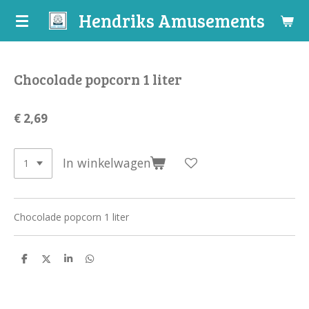
Hendriks Amusements
Ga
direct
naar
de
Chocolade popcorn 1 liter
hoofdinhoud
€ 2,69
In winkelwagen
Chocolade popcorn 1 liter
D
D
S
D
e
e
h
e
l
e
a
l
e
l
r
e
n
e
n