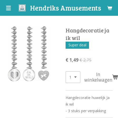
Hendriks Amusements
Ga
direct
naar
de
Hangdecoratie ja
hoofdinhoud
ik wil
Super deal
€ 1,49
€ 2,75
In
winkelwagen
Hangdecoratie huwelijk Ja
ik wil
- 3 stuks per verpakking