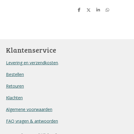
D
D
S
D
e
e
h
e
l
e
a
l
e
l
r
e
n
e
n
Klantenservice
Levering en verzendkosten
.
Bestellen
Retouren
Klachten
Algemene voorwaarden
FAQ vragen & antwoorden