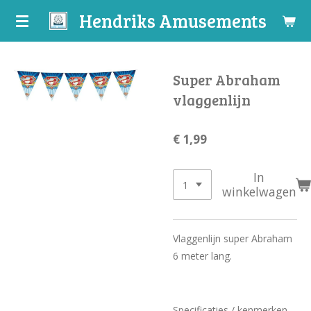
Hendriks Amusements
Ga
direct
naar
de
Super Abraham
hoofdinhoud
vlaggenlijn
€ 1,99
In
winkelwagen
Vlaggenlijn super Abraham
6 meter lang.
Specificaties / kenmerken