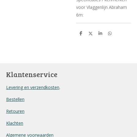
voor Vlaggenlijn Abraham
6m:
D
D
S
D
e
e
h
e
l
e
a
l
e
l
r
e
n
e
n
Klantenservice
Levering en verzendkosten
.
Bestellen
Retouren
Klachten
Algemene voorwaarden