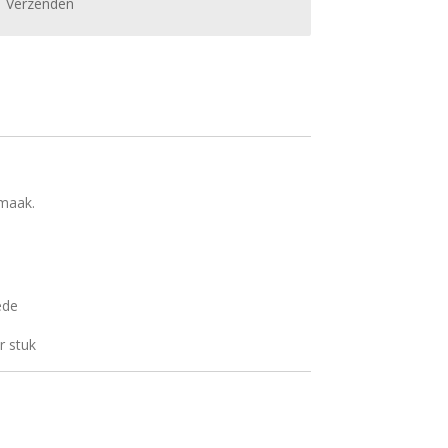
Verzenden
maak.
ede
r stuk