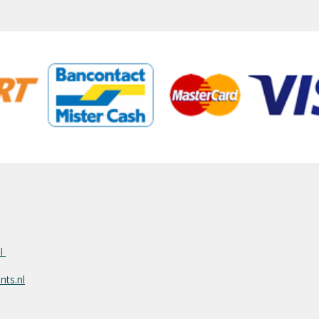
nl
ts.nl