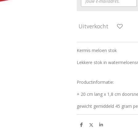
Uitverkocht
Kermis meloen stok
Lekkere stok in watermeloens
Productinformatie:
+ 20 cm lang x 1,8 cm doorsn
gewicht gemiddeld 45 gram pe
D
D
S
e
e
h
l
e
a