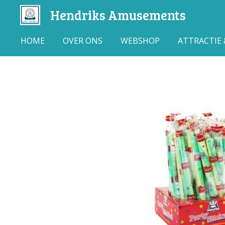
Hendriks Amusements
Ga
direct
naar
HOME
OVER ONS
WEBSHOP
ATTRACTIE
de
hoofdinhoud