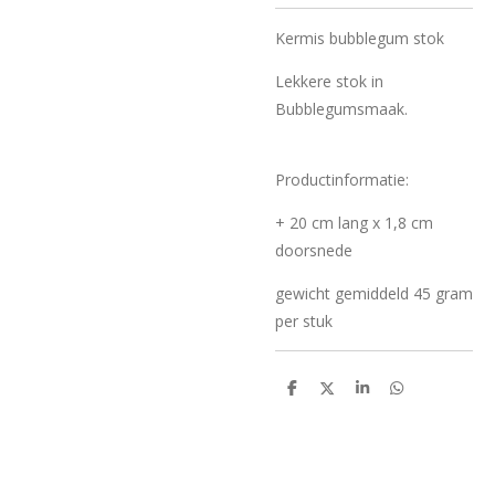
Kermis bubblegum stok
Lekkere stok in
Bubblegumsmaak.
Productinformatie:
+ 20 cm lang x 1,8 cm
doorsnede
gewicht gemiddeld 45 gram
per stuk
D
D
S
D
e
e
h
e
l
e
a
l
e
l
r
e
n
e
n