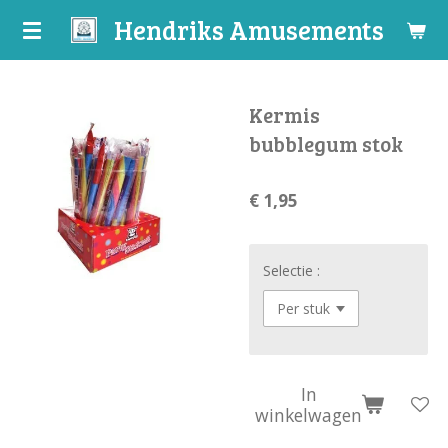
Hendriks Amusements
Ga
direct
naar
de
Kermis
hoofdinhoud
bubblegum stok
€ 1,95
Selectie :
In
winkelwagen