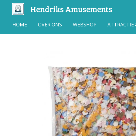
Hendriks Amusements
Ga
direct
naar
HOME
OVER ONS
WEBSHOP
ATTRACTIE
de
hoofdinhoud