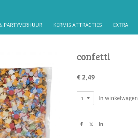
 & PARTYVERHUUR
KERMIS ATTRACTIES
EXTRA
confetti
€ 2,49
In winkelwagen
D
D
S
e
e
h
l
e
a