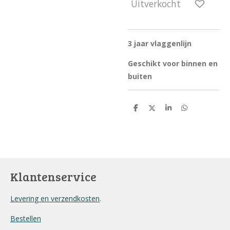
Uitverkocht
3 jaar vlaggenlijn
Geschikt voor binnen en
buiten
D
D
S
D
e
e
h
e
l
e
a
l
e
l
r
e
n
e
n
Klantenservice
Levering en verzendkosten
.
Bestellen