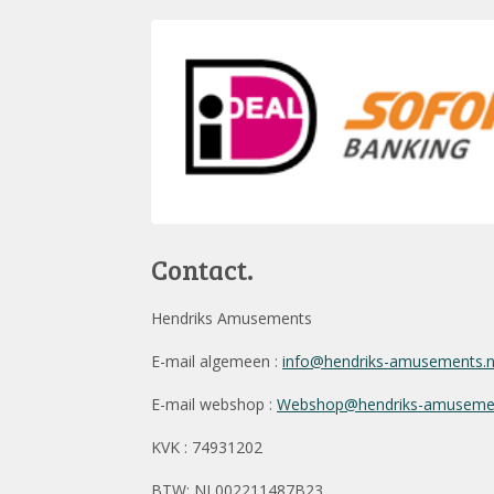
Contact.
Hendriks Amusements
E-mail algemeen :
info@hendriks-amusements.
E-mail webshop :
Webshop@hendriks-amusemen
KVK : 74931202
BTW: NL002211487B23