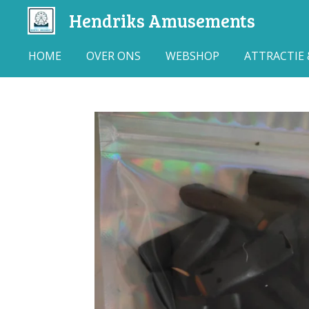
Hendriks Amusements
Ga
direct
naar
HOME
OVER ONS
WEBSHOP
ATTRACTIE
de
hoofdinhoud