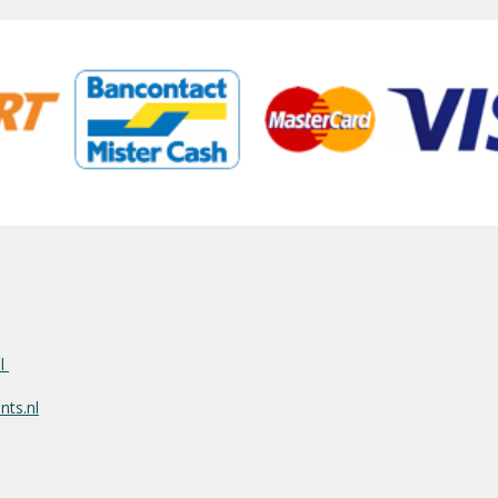
nl
ts.nl