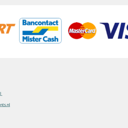
nl
ts.nl