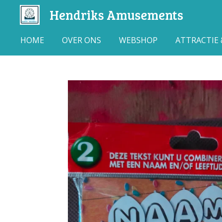
Hendriks Amusements
Ga
direct
naar
HOME
OVER ONS
WEBSHOP
ATTRACTIE
de
hoofdinhoud