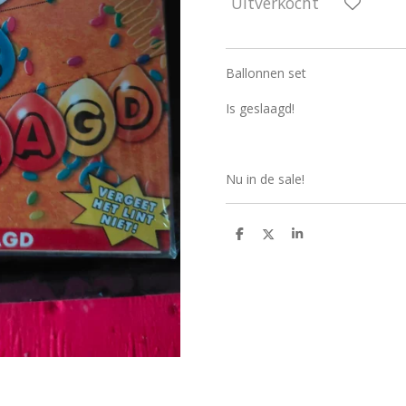
Uitverkocht
Ballonnen set
Is geslaagd!
Nu in de sale!
D
D
S
e
e
h
l
e
a
e
l
r
n
e