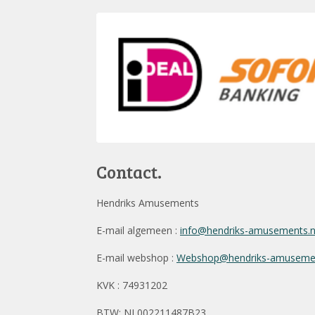
Contact.
Hendriks Amusements
E-mail algemeen :
info@hendriks-amusements.
E-mail webshop :
Webshop@hendriks-amusemen
KVK : 74931202
BTW: NL002211487B23