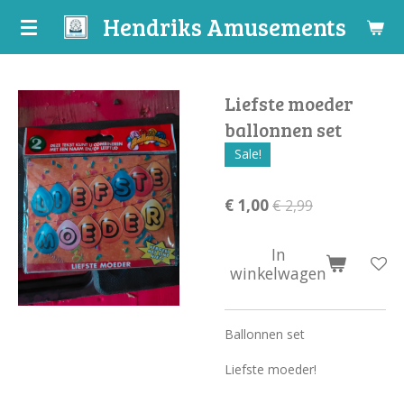
Hendriks Amusements
Ga
direct
naar
de
Liefste moeder
hoofdinhoud
ballonnen set
Sale!
€ 1,00
€ 2,99
In
winkelwagen
Ballonnen set
Liefste moeder!