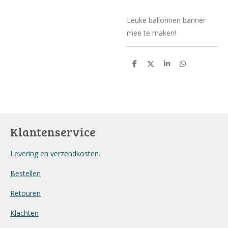
Leuke ballonnen banner
mee te maken!
D
D
S
D
e
e
h
e
l
e
a
l
e
l
r
e
n
e
n
Klantenservice
Levering en verzendkosten
.
Bestellen
Retouren
Klachten