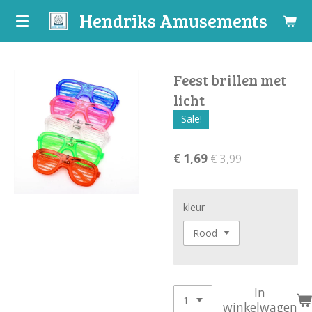
Hendriks Amusements
Ga
direct
naar
de
Feest brillen met
hoofdinhoud
licht
Sale!
€ 1,69
€ 3,99
kleur
In
winkelwagen