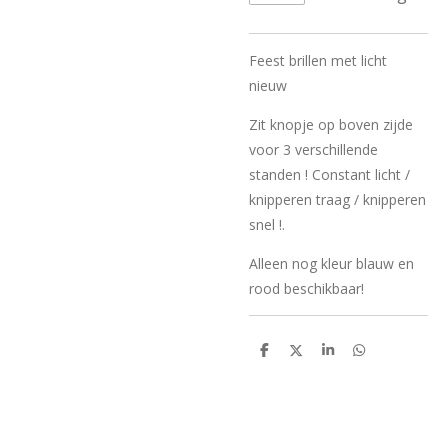
Feest brillen met licht
nieuw
Zit knopje op boven zijde
voor 3 verschillende
standen ! Constant licht /
knipperen traag / knipperen
snel !.
Alleen nog kleur blauw en
rood beschikbaar!
D
D
S
D
e
e
h
e
l
e
a
l
e
l
r
e
n
e
n