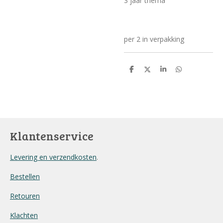
3 jaar thema
per 2 in verpakking
D
D
S
D
e
e
h
e
l
e
a
l
e
l
r
e
n
e
n
Klantenservice
Levering en verzendkosten
.
Bestellen
Retouren
Klachten