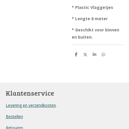
* Plastic Vlaggetjes
* Lengte 6 meter
* Geschikt voor binnen
en buiten.
D
D
S
D
e
e
h
e
l
e
a
l
e
l
r
e
n
e
n
Klantenservice
Levering en verzendkosten
.
Bestellen
Retouren