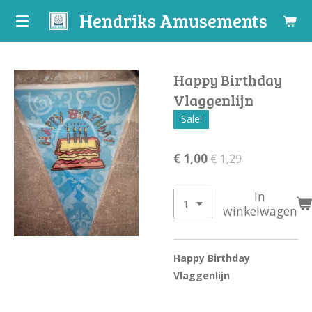
Hendriks Amusements
Ga
direct
naar
de
Happy Birthday
hoofdinhoud
Vlaggenlijn
Sale!
€ 1,00
€ 1,29
In
winkelwagen
Happy Birthday
Vlaggenlijn