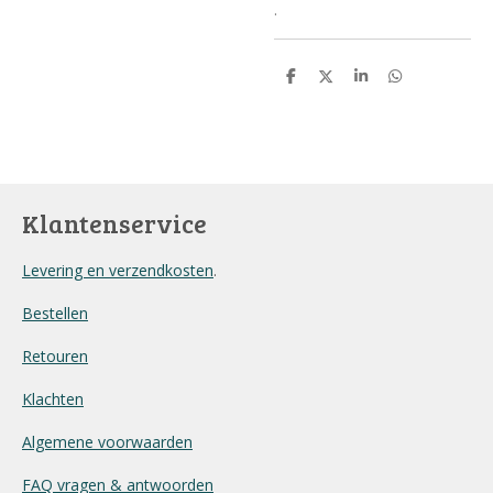
.
D
D
S
D
e
e
h
e
l
e
a
l
e
l
r
e
n
e
n
Klantenservice
Levering en verzendkosten
.
Bestellen
Retouren
Klachten
Algemene voorwaarden
FAQ vragen & antwoorden