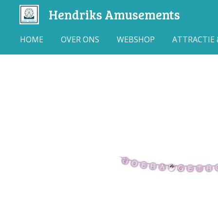
Hendriks Amusements
Ga
direct
naar
HOME
OVER ONS
WEBSHOP
ATTRACTIE
de
hoofdinhoud