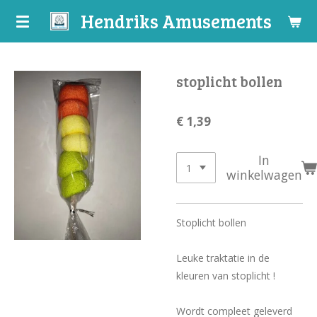
Hendriks Amusements
Ga
direct
naar
de
stoplicht bollen
hoofdinhoud
€ 1,39
In
winkelwagen
Stoplicht bollen
Leuke traktatie in de
kleuren van stoplicht !
Wordt compleet geleverd