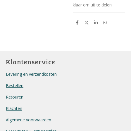
klaar om uit te delen!
D
D
S
D
e
e
h
e
l
e
a
l
e
l
r
e
n
e
n
Klantenservice
Levering en verzendkosten
.
Bestellen
Retouren
Klachten
Algemene voorwaarden