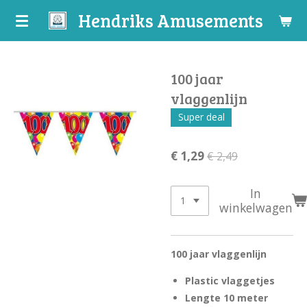
Hendriks Amusements
Ga
direct
naar
de
100 jaar
hoofdinhoud
vlaggenlijn
Super deal
€ 1,29
€ 2,49
In
winkelwagen
100 jaar vlaggenlijn
Plastic vlaggetjes
Lengte 10 meter