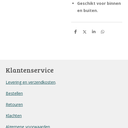
Geschikt voor binnen
en buiten.
D
D
S
D
e
e
h
e
l
e
a
l
e
l
r
e
n
e
n
Klantenservice
Levering en verzendkosten
.
Bestellen
Retouren
Klachten
Algemene voorwaarden