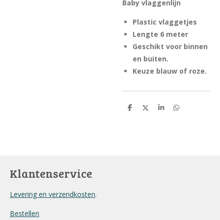
Baby vlaggenlijn
Plastic vlaggetjes
Lengte 6 meter
Geschikt voor binnen
en buiten.
Keuze blauw of roze.
D
D
S
D
e
e
h
e
l
e
a
l
e
l
r
e
n
e
n
Klantenservice
Levering en verzendkosten
.
Bestellen