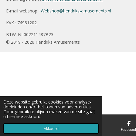
E-mail webshop :
Webshop@hendriks-amusements.nl
KVK : 74931202
BTW: NL002211487B23
© 2019 - 2026 Hendriks Amusements
Deze website gebruikt cookies voor analyse-
doeleinden en/of het tonen van advertenties.
Door gebruik te blijven maken van de site gaat
u hiermee akkoord.
Akkoord
E-mailadres
Telefoonnummer
Faceboo