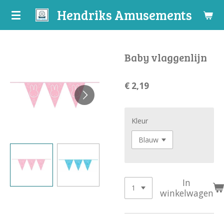
Hendriks Amusements
Ga
direct
naar
de
Baby vlaggenlijn
hoofdinhoud
€ 2,19
Kleur
In
winkelwagen