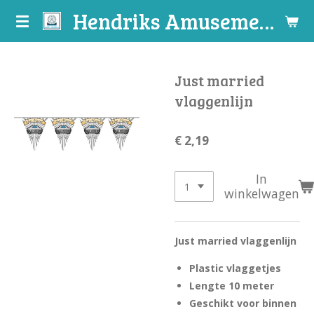
Hendriks Amusements
Ga
direct
naar
de
Just married
hoofdinhoud
vlaggenlijn
€ 2,19
In
winkelwagen
Just married vlaggenlijn
Plastic vlaggetjes
Lengte 10 meter
Geschikt voor binnen