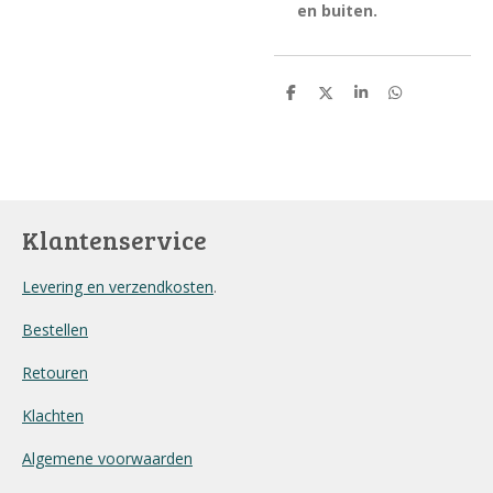
en buiten.
D
D
S
D
e
e
h
e
l
e
a
l
e
l
r
e
n
e
n
Klantenservice
Levering en verzendkosten
.
Bestellen
Retouren
Klachten
Algemene voorwaarden