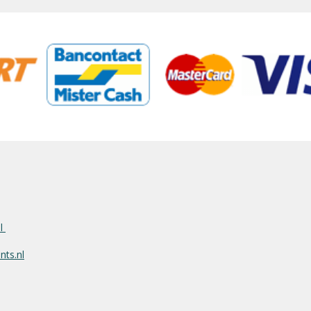
nl
ts.nl