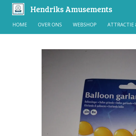
Hendriks Amusements
Ga
direct
naar
HOME
OVER ONS
WEBSHOP
ATTRACTIE
de
hoofdinhoud