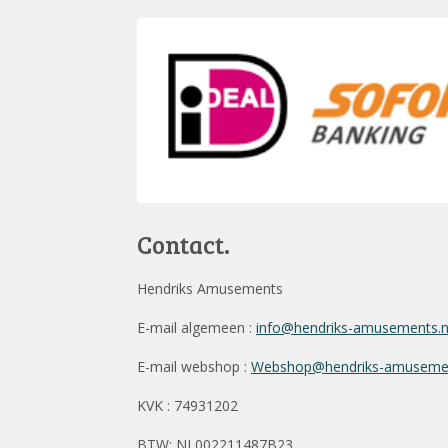
Contact.
Hendriks Amusements
E-mail algemeen :
info@hendriks-amusements.
E-mail webshop :
Webshop@hendriks-amusemen
KVK : 74931202
BTW: NL002211487B23