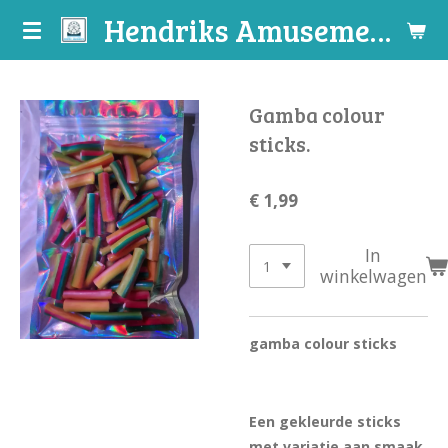
Hendriks Amusements
Ga
direct
naar
de
Gamba colour
hoofdinhoud
sticks.
€ 1,99
In
winkelwagen
gamba colour sticks
Een gekleurde sticks
met variatie aan smaak