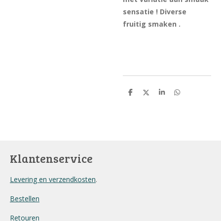
sensatie ! Diverse
fruitig smaken .
D
D
S
D
e
e
h
e
l
e
a
l
e
l
r
e
n
e
n
Klantenservice
Levering en verzendkosten
.
Bestellen
Retouren