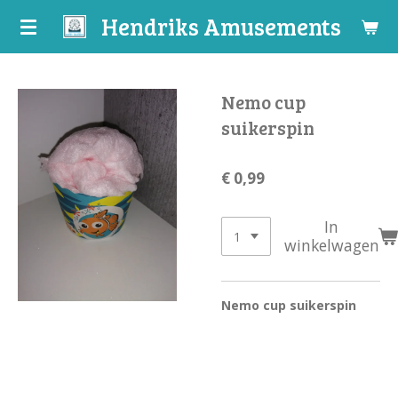
Hendriks Amusements
Ga
direct
naar
de
Nemo cup
hoofdinhoud
suikerspin
€ 0,99
In
winkelwagen
Nemo cup suikerspin