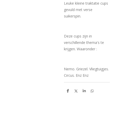
Leuke kleine traktatie cups
gevuld met verse
suikerspin.
Deze cups zijn in
verschillende thema's te
krijgen. Waaronder :
Nemo. Griezel. Vliegtuigjes.
Circus. Enz Enz
D
D
S
D
e
e
h
e
l
e
a
l
e
l
r
e
n
e
n