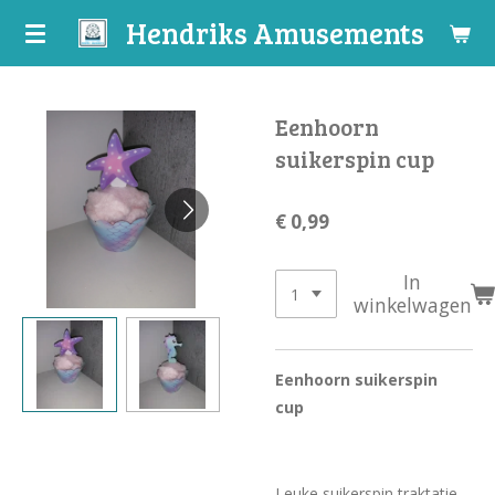
Hendriks Amusements
Ga
direct
naar
de
Eenhoorn
hoofdinhoud
suikerspin cup
€ 0,99
In
winkelwagen
Eenhoorn suikerspin
cup
Leuke suikerspin traktatie