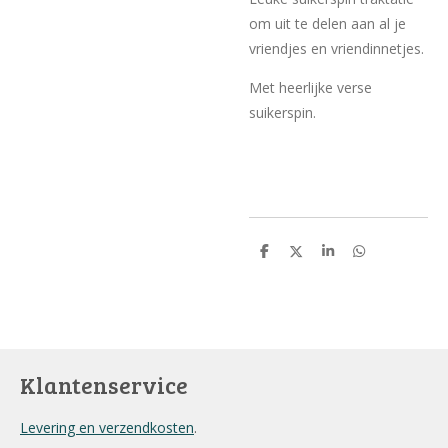
om uit te delen aan al je
vriendjes en vriendinnetjes.
Met heerlijke verse
suikerspin.
D
D
S
D
e
e
h
e
l
e
a
l
e
l
r
e
n
e
n
Klantenservice
Levering en verzendkosten
.