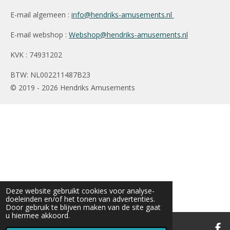
E-mail algemeen :
info@hendriks-amusements.nl
E-mail webshop :
Webshop@hendriks-amusements.nl
KVK : 74931202
BTW: NL002211487B23
© 2019 - 2026 Hendriks Amusements
Deze website gebruikt cookies voor analyse-
doeleinden en/of het tonen van advertenties.
Door gebruik te blijven maken van de site gaat
u hiermee akkoord.