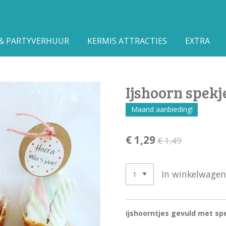
 & PARTYVERHUUR
KERMIS ATTRACTIES
EXTRA
Ijshoorn spekj
Maand aanbieding!
€ 1,29
€ 1,49
In winkelwagen
ijshoorntjes gevuld met sp