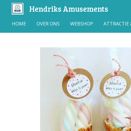
Hendriks Amusements
Ga
direct
naar
HOME
OVER ONS
WEBSHOP
ATTRACTIE
de
hoofdinhoud