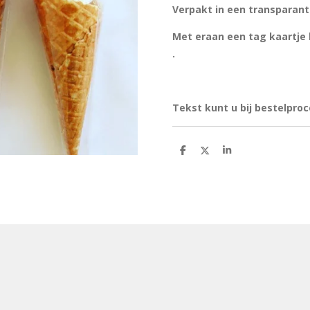
Verpakt in een transparant
Met eraan een tag kaartje h
.
Tekst kunt u bij bestelpro
D
D
S
e
e
h
l
e
a
e
l
r
n
e