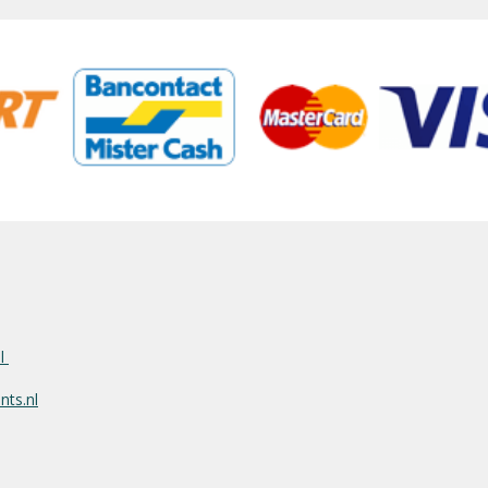
nl
ts.nl