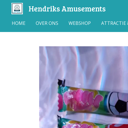
Hendriks Amusements
Ga
direct
naar
HOME
OVER ONS
WEBSHOP
ATTRACTIE
de
hoofdinhoud