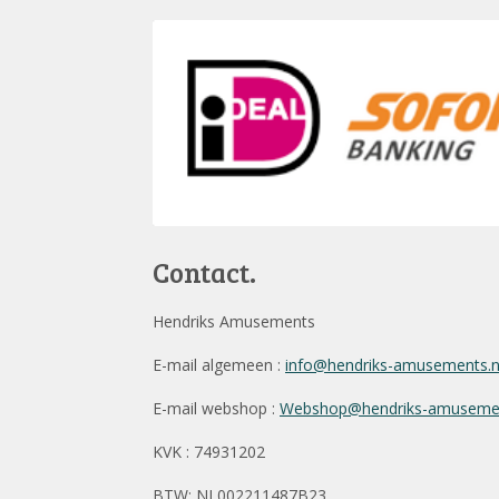
Contact.
Hendriks Amusements
E-mail algemeen :
info@hendriks-amusements.
E-mail webshop :
Webshop@hendriks-amusemen
KVK : 74931202
BTW: NL002211487B23