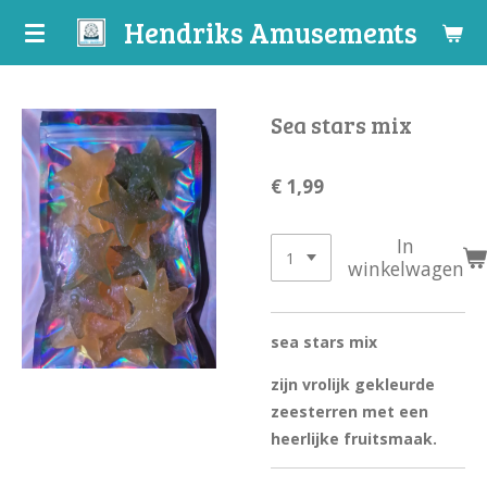
Hendriks Amusements
Ga
direct
naar
de
Sea stars mix
hoofdinhoud
€ 1,99
In
winkelwagen
sea stars mix
zijn vrolijk gekleurde
zeesterren met een
heerlijke fruitsmaak.