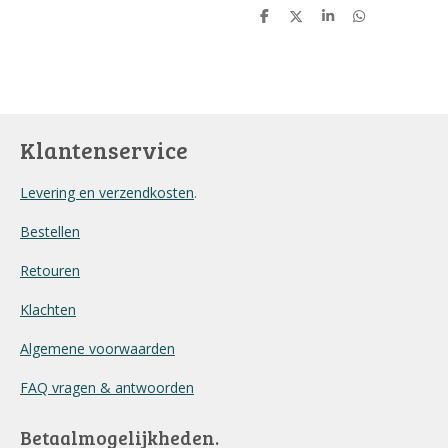
D
D
S
D
e
e
h
e
l
e
a
l
e
l
r
e
n
e
n
Klantenservice
Levering en verzendkosten
.
Bestellen
Retouren
Klachten
Algemene voorwaarden
FAQ vragen & antwoorden
Betaalmogelijkheden.