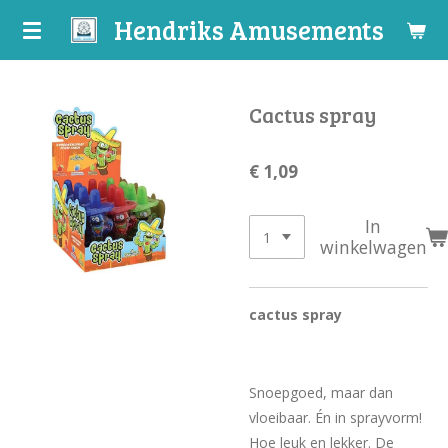
Hendriks Amusements
Ga
direct
naar
de
Cactus spray
hoofdinhoud
€ 1,09
In
winkelwagen
cactus spray
Snoepgoed, maar dan
vloeibaar. Én in sprayvorm!
Hoe leuk en lekker. De