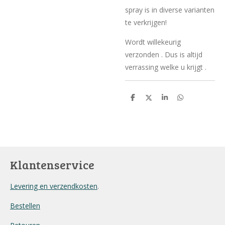
spray is in diverse varianten
te verkrijgen!
Wordt willekeurig
verzonden . Dus is altijd
verrassing welke u krijgt .
D
D
S
D
e
e
h
e
l
e
a
l
e
l
r
e
n
e
n
Klantenservice
Levering en verzendkosten
.
Bestellen