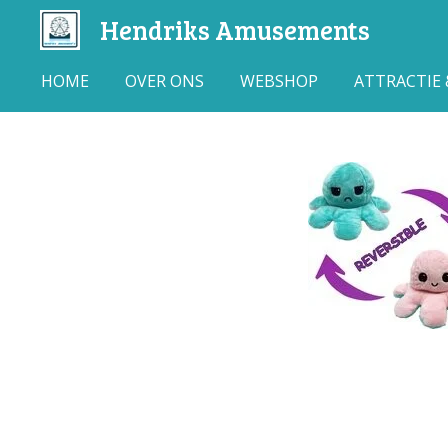
Hendriks Amusements
Ga
direct
naar
HOME
OVER ONS
WEBSHOP
ATTRACTIE
de
hoofdinhoud