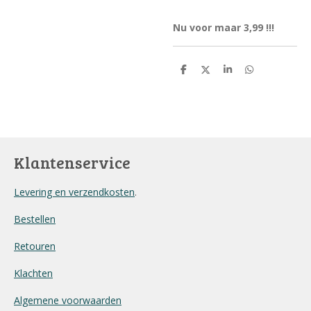
Nu voor maar 3,99 !!!
D
D
S
D
e
e
h
e
l
e
a
l
e
l
r
e
n
e
n
Klantenservice
Levering en verzendkosten
.
Bestellen
Retouren
Klachten
Algemene voorwaarden