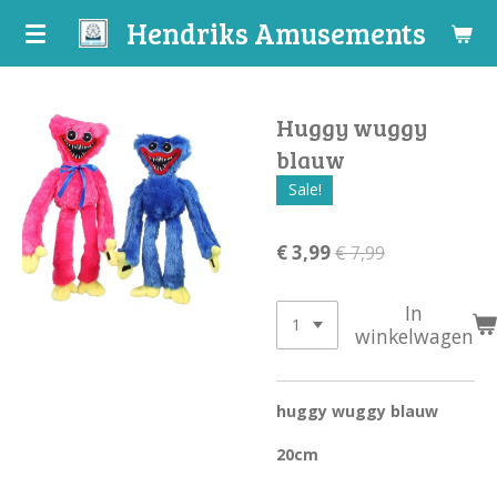
Hendriks Amusements
Ga
direct
naar
de
Huggy wuggy
hoofdinhoud
blauw
Sale!
€ 3,99
€ 7,99
In
winkelwagen
huggy wuggy blauw
20cm