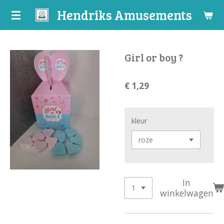
Hendriks Amusements
Ga
direct
naar
de
Girl or boy ?
hoofdinhoud
€ 1,29
kleur
In
winkelwagen