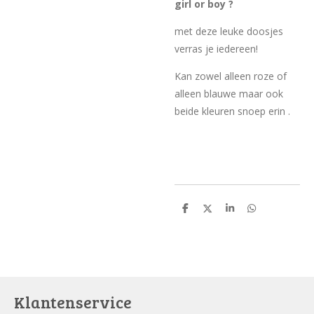
girl or boy ?
met deze leuke doosjes
verras je iedereen!
Kan zowel alleen roze of
alleen blauwe maar ook
beide kleuren snoep erin .
D
D
S
D
e
e
h
e
l
e
a
l
e
l
r
e
n
e
n
Klantenservice