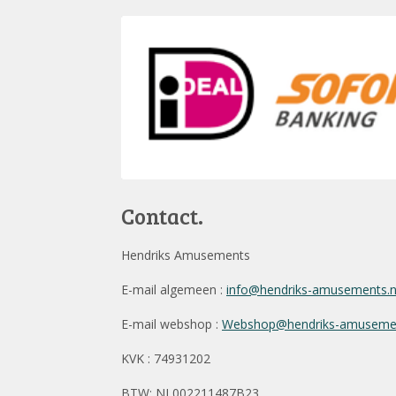
Contact.
Hendriks Amusements
E-mail algemeen :
info@hendriks-amusements.
E-mail webshop :
Webshop@hendriks-amusemen
KVK : 74931202
BTW: NL002211487B23