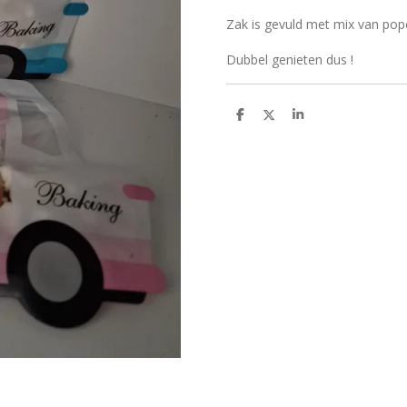
Zak is gevuld met mix van pop
Dubbel genieten dus !
D
D
S
e
e
h
l
e
a
e
l
r
n
e