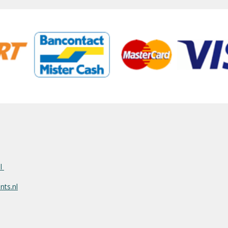
nl
ts.nl