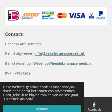
Contact.
Hendriks Amusements
E-mail algemeen :
info@hendriks-amusements.nl
E-mail webshop :
Webshop@hendriks-amusements.nl
KVK : 74931202
BTW: NL002211487B23
Deze website gebruikt cookies voor analyse-
© 2019 - 2026 Hendriks Amusements
doeleinden en/of het tonen van advertenties.
Door gebruik te blijven maken van de site gaat
u hiermee akkoord.
Akkoord
E-mailadres
Telefoonnummer
Facebook