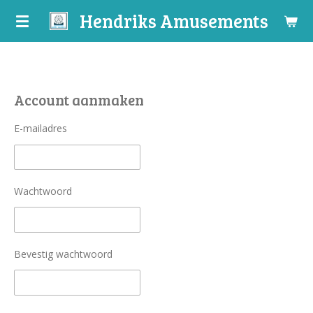
Hendriks Amusements
Ga
direct
naar
de
hoofdinhoud
Account aanmaken
E-mailadres
Wachtwoord
Bevestig wachtwoord